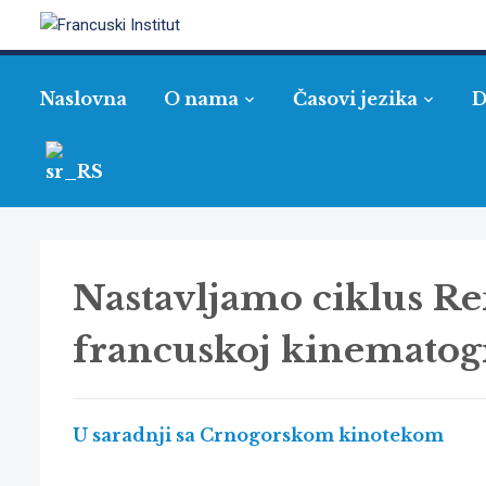
Naslovna
O nama
Časovi jezika
D
Nastavljamo ciklus R
francuskoj kinematogr
U saradnji sa Crnogorskom kinotekom