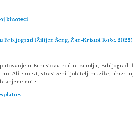
oj kinoteci
 u Brbljograd (Žilijen Šeng, Žan-Kristof Rože,
2022)
a putovanje u Ernestovu rodnu zemlju, Brbljograd, 
nu. Ali Ernest, strastveni ljubitelj muzike, ubrzo 
abranjene note.
esplatne.