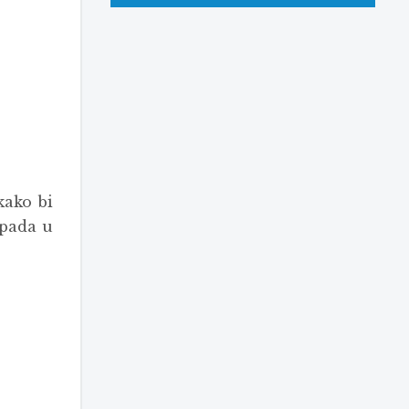
kako bi
upada u