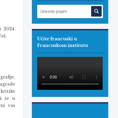
u 2024.
Fal
.
Učite francuski u
Francuskom institutu
rafije,
nagrade
kritike
ok se u
 mi vas