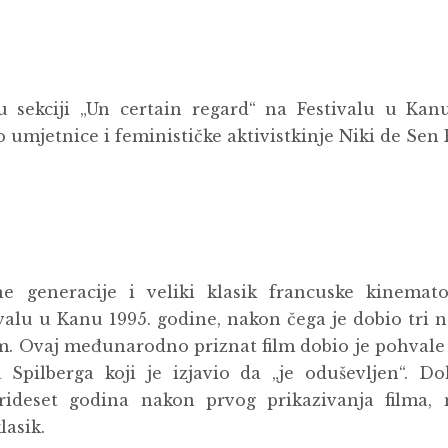
u sekciji „Un certain regard“ na Festivalu u Kan
vo umjetnice i feminističke aktivistkinje Niki de Sen 
e generacije i veliki klasik francuske kinematog
valu u Kanu 1995. godine, nakon čega je dobio tri 
lm. Ovaj međunarodno priznat film dobio je pohvale 
a Spilberga koji je izjavio da „je oduševljen“. D
trideset godina nakon prvog prikazivanja filma,
lasik.