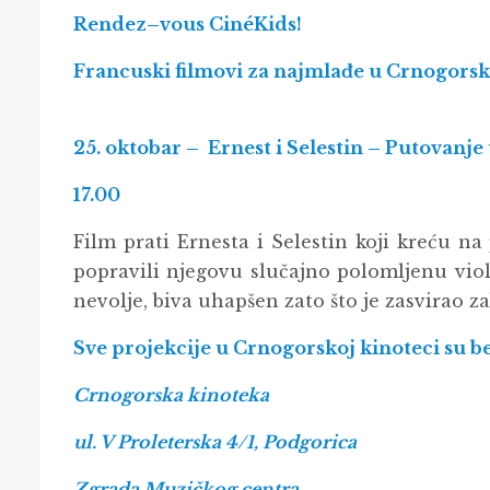
Rendez
–
vous Cin
é
Kids
!
Francuski filmovi za najmla
đ
e u Crnogorsk
25. oktobar – Ernest i Selestin – Putovanje
17.00
Film prati Ernesta i Selestin koji kreću n
popravili njegovu slučajno polomljenu violi
nevolje, biva uhapšen zato što je zasvirao z
Sve projekcije u Crnogorskoj kinoteci su b
Crnogorska kinoteka
ul. V Proleterska 4/1, Podgorica
Zgrada Muzičkog centra