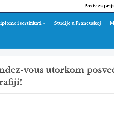
Poziv za prij
iplome i sertifikati
Studije u Francuskoj
M
endez-vous utorkom posve
afiji!