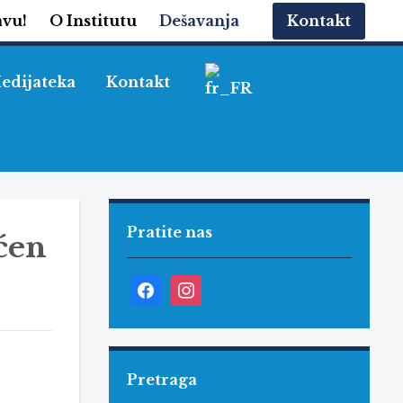
avu!
O Institutu
Dešavanja
Kontakt
edijateka
Kontakt
Pratite nas
ćen
facebook
instagram
Pretraga