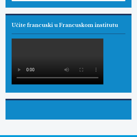
Učite francuski u Francuskom institutu