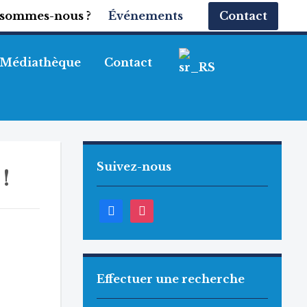
 sommes-nous ?
Événements
Contact
Médiathèque
Contact
Suivez-nous
!
Facebook
Instagram
Effectuer une recherche