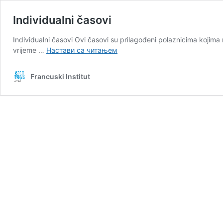
Individualni časovi
Individualni časovi Ovi časovi su prilagođeni polaznicima koji
Individualni
vrijeme …
Настави са читањем
časovi
Francuski Institut